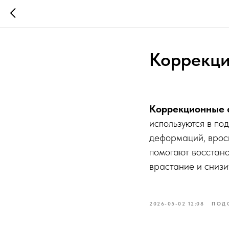
Коррекци
Коррекционные с
используются в по
деформаций, вросш
помогают восстано
врастание и снизи
2026-05-02 12:08
ПОД